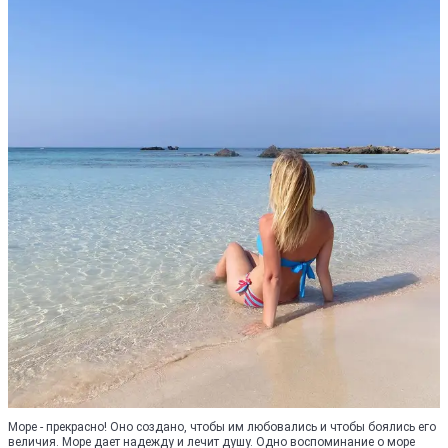
Море - прекрасно! Оно создано, чтобы им любовались и чтобы боялись его
величия. Море дает надежду и лечит душу. Одно воспоминание о море