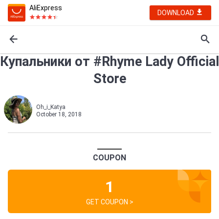
AliExpress
DOWNLOAD
Купальники от #Rhyme Lady Official
Store
Oh_i_Katya
October 18, 2018
COUPON
1
GET COUPON >