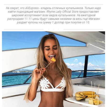
Не секрет, что AliExpress - кладезь отличных купальников. Только надо
найти подходящий магазин. Rhyme Lady Official Store предоставляет
широкий ассортимент всех видов купальников. На ежегодной
распродаже 11.11 цены будут самыми низкими за весь год! Магазин
раздает купоны на сумму 1 доллар при покупке от 10.