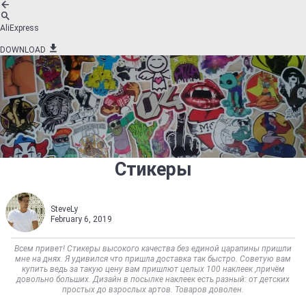
AliExpress
DOWNLOAD
Стикеры
SteveLy
February 6, 2019
Всем привет! Стикеры высокого качества без единой царапины пришли
мне на днях. Я удивился что пришла доставка так быстро. Советую вам
купить ведь за такую цену вам пришлют целых 100 наклеек ,причём
довольно больших. Дизайн в посылке наклеек есть разный: от детских
простых до взрослых артов. Товаров доволен.