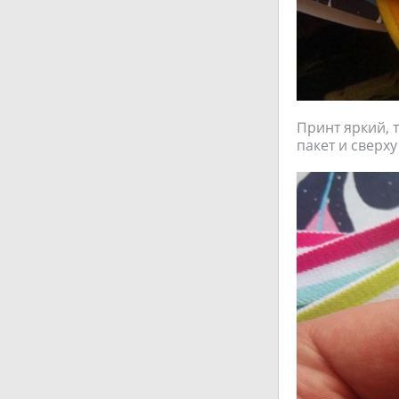
Принт яркий, 
пакет и сверх