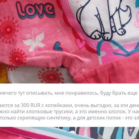
 нечего тут описывать, мне понравилось, буду брать еще 
ются за 300 RUR с копейками, очень выгодно, за эти день
жно найти хлопковые трусики, а это именно хлопок. У на
олько скрипящую синтетику, а для детских попок - это зл