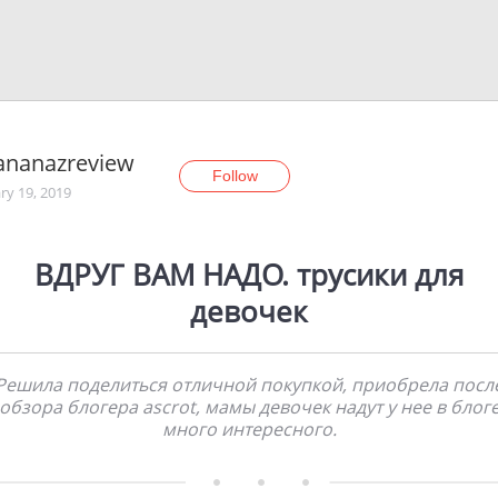
ananazreview
Follow
ry 19, 2019
ВДРУГ ВАМ НАДО. трусики для
девочек
Решила поделиться отличной покупкой, приобрела посл
обзора блогера ascrot, мамы девочек надут у нее в блог
много интересного.