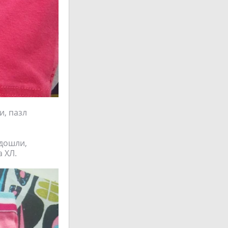
и, пазл
одошли,
 ХЛ.