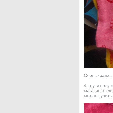
Очень кратко,
4 штуки получа
магазинах сло
можно купить т