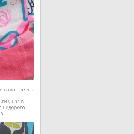
и вам советую.
ги у нас в
с недорого
о.