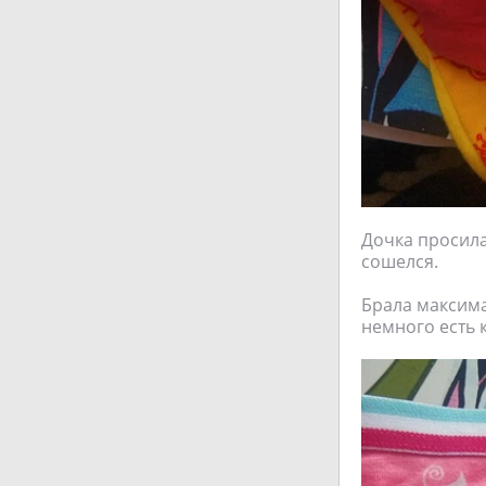
Дочка просила
сошелся.
Брала максима
немного есть 