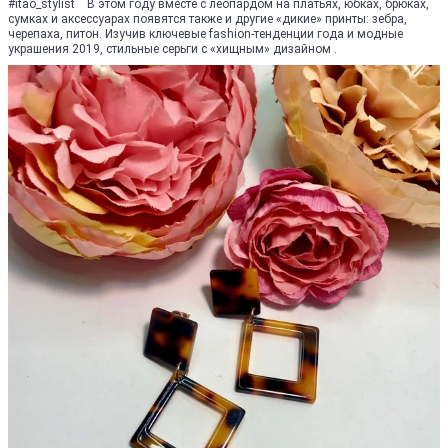
#itао_stуlist В этом году вместе с леопардом на платьях, юбках, брюках,
сумках и аксессуарах появятся также и другие «дикие» принты: зебра,
черепаха, питон. Изучив ключевые fashion-тенденции года и модные
украшения 2019, стильные серьги с «хищным» дизайном .