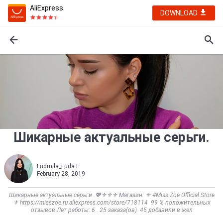
AliExpress
DOWNLOAD
Шикарные актуальные серьги.
Ludmila_LudaT
February 28, 2019
Шикарные актуальные серьги .💖⚜️⚜️⚜️ Магазин: ⚜️ #Miss Zoe Official Store
⚜️ https://misszoe.ru.aliexpress.com/store/718114 99 % положительных
отзывов Лет работы: 6 . 25 заказа(ов) 45 добавили в жел