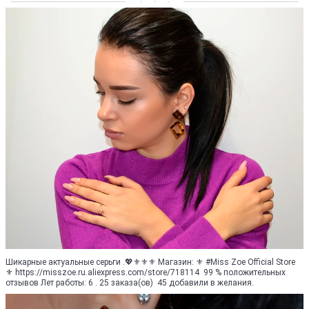
Шикарные актуальные серьги .💖⚜️⚜️⚜️ Магазин: ⚜️ #Miss Zoe Official Store
⚜️ https://misszoe.ru.aliexpress.com/store/718114 99 % положительных
отзывов Лет работы: 6 . 25 заказа(ов) 45 добавили в желания.