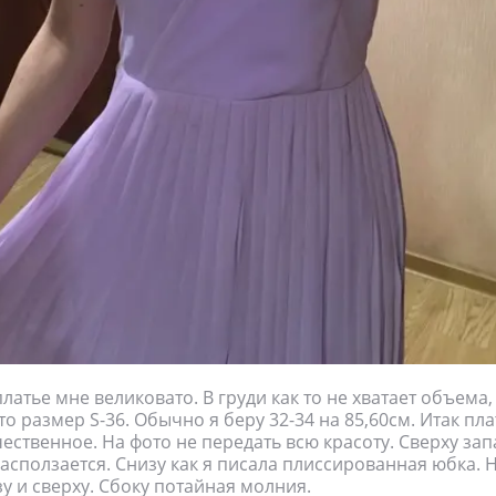
атье мне великовато. В груди как то не хватает объема, 
о размер S-36. Обычно я беру 32-34 на 85,60см. Итак пл
чественное. На фото не передать всю красоту. Сверху зап
асползается. Снизу как я писала плиссированная юбка. Н
зу и сверху. Сбоку потайная молния.