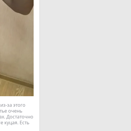
из-за этого
атье очень
ах. Достаточно
е куцая. Есть