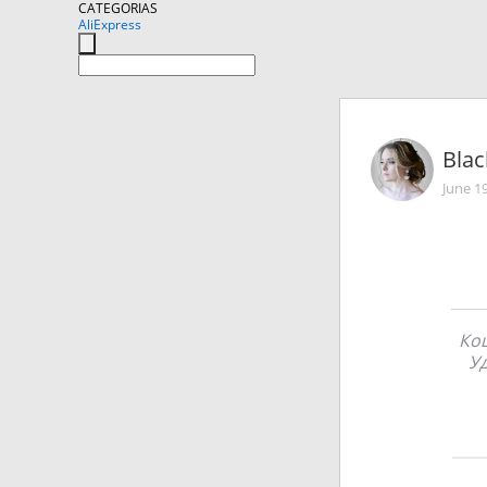
CATEGORIAS
AliExpress
Bla
June 1
Кош
Уд