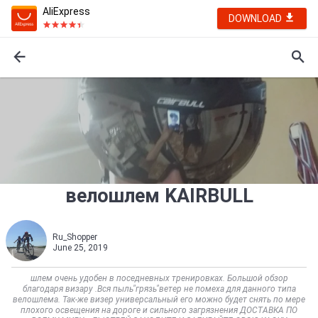
AliExpress
DOWNLOAD
велошлем KAIRBULL
Ru_Shopper
June 25, 2019
шлем очень удобен в поседневных тренировках. Большой обзор
благодаря визару .Вся пыль"грязь"ветер не помеха для данного типа
велошлема. Так-же визер универсальный его можно будет снять по мере
плохого освещения на дороге и сильного загрязнения ДОСТАВКА ПО