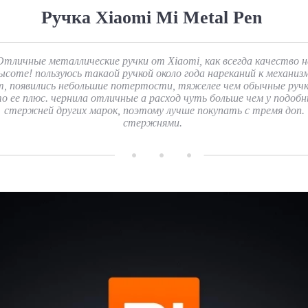
Ручка Xiaomi Mi Metal Pen
Отличные металлические ручки от Xiaomi, как всегда качество н
ысоте! пользуюсь такаой ручкой около года нареканий к механиз
т, появились небольшие потертости, тяжелее чем обычные ручк
о ее плюс. чернила отличные а расход чуть больше чем у подоб
стержней других марок, поэтому лучше покупать с тремя доп.
стержнями.