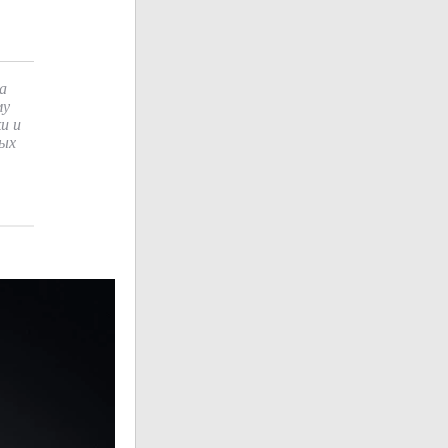
а
му
и и
ных