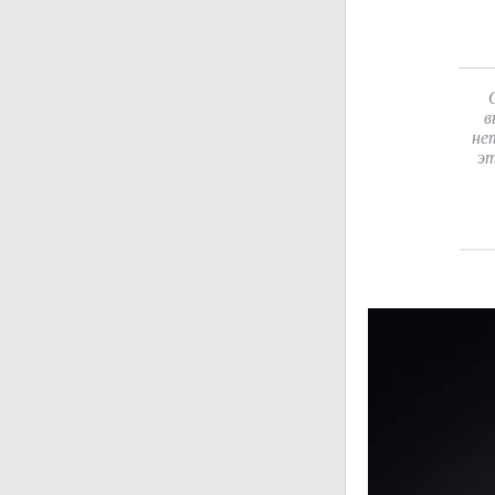
в
не
эт