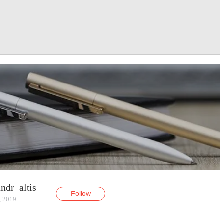
andr_altis
Follow
, 2019