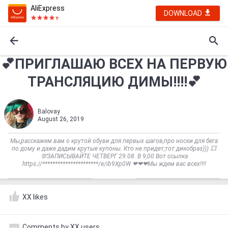
AliExpress
DOWNLOAD
💕ПРИГЛАШАЮ ВСЕХ НА ПЕРВУЮ
ТРАНСЛЯЦИЮ ДИМЫ!!!!💕
Balovay
August 26, 2019
Мы,расскажем вам о крутой обуви для первых шагов,про носки для бега
по дому и даже дадим крутые купоны. Кто не придет,тот дикобраз))) 💥
💯ЗАПИСЫВАЙТЕ ЧЕТВЕРГ 29.08. В 9,00 Вот ссылка
https://**********************/e/ib9Xp0W ❤❤❤Мы ждем вас всех!!!!
XX likes
Comments by XX users