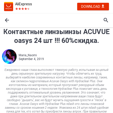
AliExpress
DOWNLOAD
Контактные линзыинзы ACUVUE
oasys 24 шт !!! 60%скидка.
Maria_Naomi
September 4, 2019
Ежедневно наши глаза выполняют тяжелую работу, испытывая за целый
день серьезную зрительную нагрузку. Чтобы облегчить их труд,
выбирайте наиболее современных контактные линзы, например, такие,
как силикон-гидрогелевые Acuvue Oasys with Hydraclear Plus. Они
изготовлены из материала, который пропускает рекордный объем
кислорода к роговице, а технология Hydraclear Plus помогает весь день
поддерживать оптимальный уровень увлажнения. Это означает, что
даже при длительном зрительном напряжении ваши глаза будут
свободно "дышать", вас не будут мучить ощущения сухости и "песка" в
глазах. Acuvue Oasys with Hydraclear Plus ndash это линзы плановой
замены со сроком ношения 2 недели. Упаковка из 24 штук ndash удобная
пачка для тех, кто хотел бы приобрести линзы впрок. При правильном