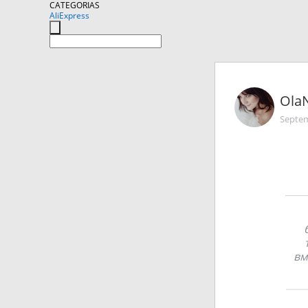
CATEGORIAS
AliExpress
Ola
Septem
вм