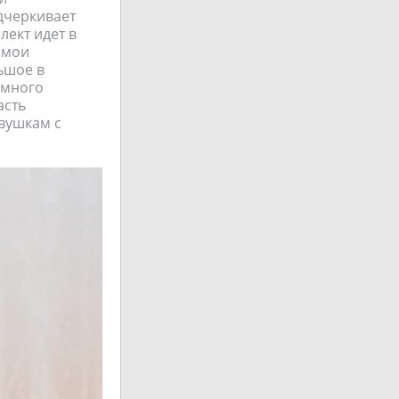
дчеркивает
лект идет в
 мои
ьшое в
емного
асть
вушкам с