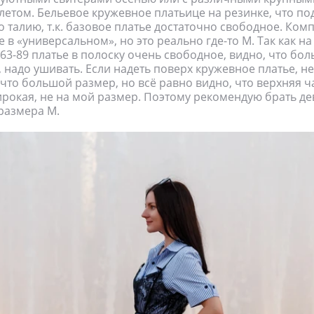
етом. Бельевое кружевное платьице на резинке, что по
 талию, т.к. базовое платье достаточно свободное. Комп
 в «универсальном», но это реально где-то M. Так как на
63-89 платье в полоску очень свободное, видно, что бол
, надо ушивать. Если надеть поверх кружевное платье, н
 что большой размер, но всё равно видно, что верхняя ч
рокая, не на мой размер. Поэтому рекомендую брать де
размера M.