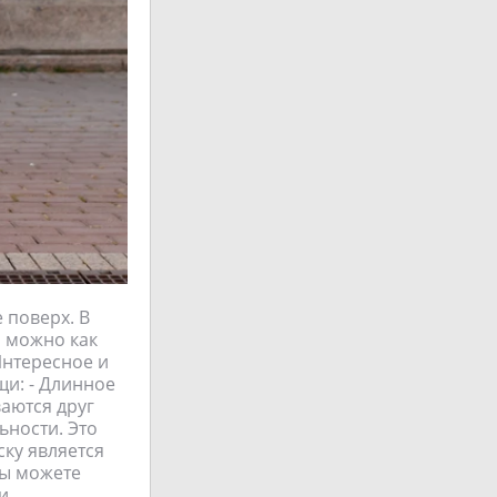
 поверх. В
я можно как
Интересное и
щи: - Длинное
ваются друг
ьности. Это
ку является
Вы можете
и