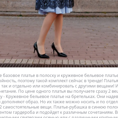
 базовое платье в полоску и кружевное бельевое платье
йность, поэтому такой комплект сейчас в тренде! Плать
, так и отдельно или комбинировать с другими вещами! 
етание. По цене одного платья вы получаете сразу 2 ве
у - Кружевное бельевое платье на бретельках. Они наде
и дополняют образ. Но их также можно носить и по отдел
 самостоятельные вещи. Платье-рубашка в синюю полос
нтом гардероба и подойдет к различным сочетаниям. 
с уютными свитерами осенью или с различными крупным