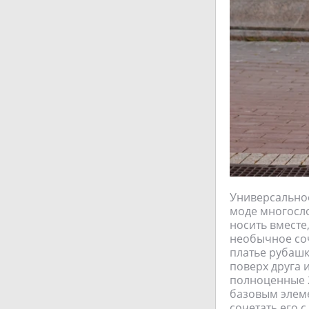
Универсальное
моде многосло
носить вместе
необычное соч
платье рубашк
поверх друга 
полноценные 2
базовым элеме
сочетать его 