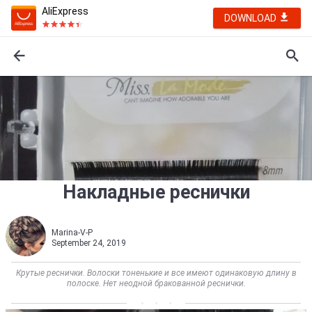
AliExpress
DOWNLOAD
Накладные реснички
Marina-V-P
September 24, 2019
Крутые реснички. Волоски тоненькие и все имеют одинаковую длину в
полоске. Нет неодной бракованной реснички.