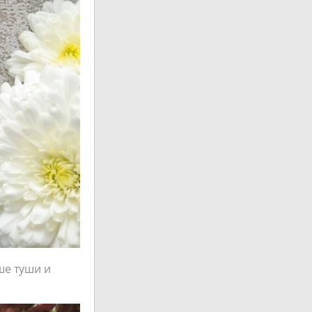
ше туши и