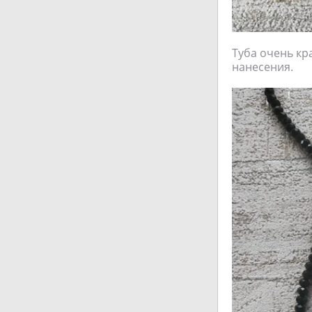
Туба очень кр
нанесения.