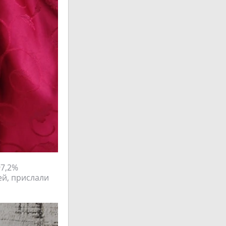
97,2%
ей, прислали