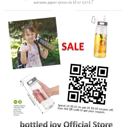
магазин дарит купон на 5$ от 5,01$👇