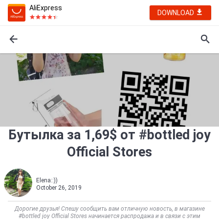
AliExpress
DOWNLOAD
Бутылка за 1,69$ от #bottled joy
Official Stores
Elena::))
October 26, 2019
Дорогие друзья! Спешу сообщить вам отличную новость, в магазине
#bottled joy Official Stores начинается распродажа и в связи с этим