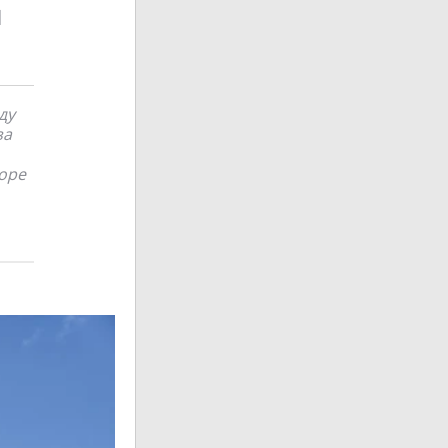
и
ду
за
море