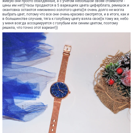
живую они просто обалденные, а с учетом небольшой своей стоимости -
цены им нет))Часы продаются в 5 вариациях цвета циферблата, ремешок и
окантовка остаются неизменно золотого цвета))я очень долго не могла
выбрать цвет, потому что все они очень красиво смотрятся, и в итоге, как и
в большинстве случаев, тяга к голубому цвету взяла свое))к тому же, небо
у меня всегда ассоциируется с голубым или синим цветом, поэтому
решила, что точно этот вариант))