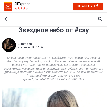
AliExpress
DOWNLOAD
Звездное небо от #cay
Caramelka
November 28, 2019
Мне пришли очень красивые и очень бюджетные часики из магазина
Shenzhen Anyway Technology Co.,Ltd. Магазин работает на площадке АЕ
более 4 лет, имеет 95.6% положительных отзывов и большой
ассортимент часов для мужчин и женщин разнообразного и интересного
дизайна))в магазине очень и очень бюджетные цены. ссылка на магазин:
https://ru.aliexpress.com/store/1917645?
spm=a2g0o.detail.1000002.2.e71e7156HbP3T2