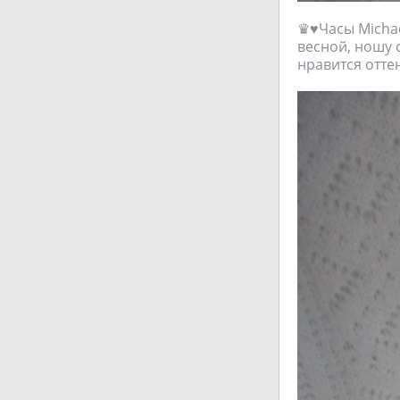
♛♥Часы Michae
весной, ношу 
нравится отте