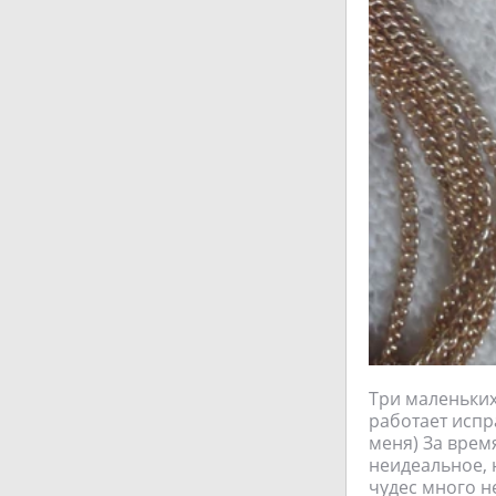
Три маленьких
работает испра
меня) За врем
неидеальное, н
чудес много н