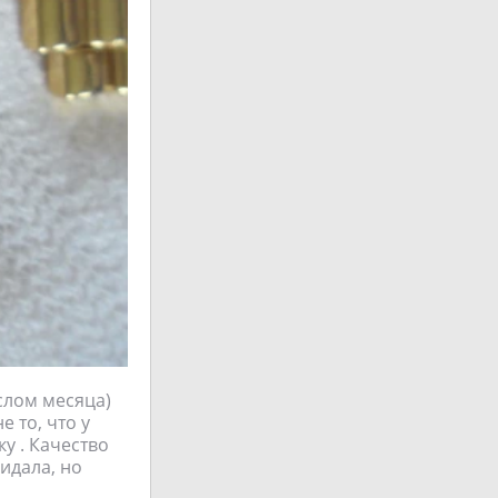
слом месяца)
 то, что у
у . Качество
жидала, но