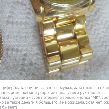
 циферблата внутри главного - муляж, дата (окошко с чи
вно, ремешок мне укоротил папа, у него руки золотые, не
я эксплуатации часов потемнела только кнопка "MK", сбок
о за такие деньги я большего и не ожидала, хотя нет, о
е бывает)