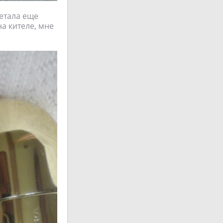
етала еще
а кителе, мне