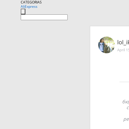
CATEGORIAS
AliExpress
lol_i
April 1
бю
с
ре