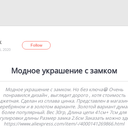
k
Follow
5, 2020
Модное украшение с замком
Модное украшение с замком. Но без ключа😁 Очень
понравился дизайн , выглядит дорого , хотя стоимость
джетная. Сделан из сплава цинка. Представлен в магазин
еребряном и в золотом варианте. Золотой вариант дум
более популярный. Вес 30гр, Длина цепи 41см+ 7см для
гулировки длины Размер замка 2.6см Заказать можно зд
https://www.aliexpress.com/item/-/4000141269866.html