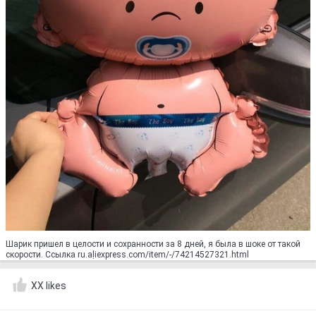
Шарик пришел в целости и сохранности за 8 дней, я была в шоке от такой
скорости. Ссылка ru.aḷiexpress.com/item/-/74214527321.html
XX likes