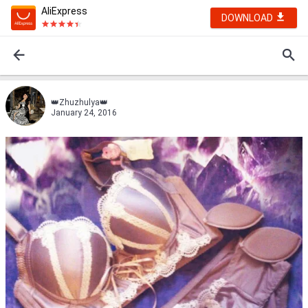
AliExpress
DOWNLOAD
👑Zhuzhulya👑
January 24, 2016