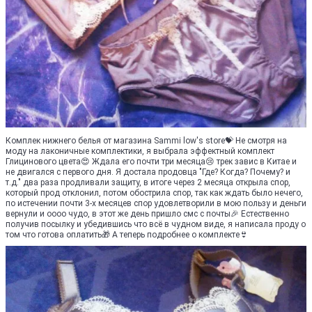
Комплек нижнего белья от магазина Sammi low's store💝 Не смотря на
моду на лаконичные комплектики, я выбрала эффектный комплект
Глицинового цвета😍 Ждала его почти три месяца😢 трек завис в Китае и
не двигался с первого дня. Я достала продовца "Где? Когда? Почему? и
т.д." два раза продливали защиту, в итоге через 2 месяца открыла спор,
который прод отклонил, потом обострила спор, так как ждать было нечего,
по истечении почти 3-х месяцев спор удовлетворили в мою пользу и деньги
вернули и оооо чудо, в этот же день пришло смс с почты🎉 Естественно
получив посылку и убедившись что всё в чудном виде, я написала проду о
том что готова оплатить🎁 А теперь подробнее о комплекте👙