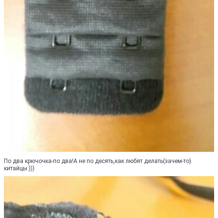
По два крючочка-по два!А не по десять,как любят делать(зачем-то)
китайцы:)))