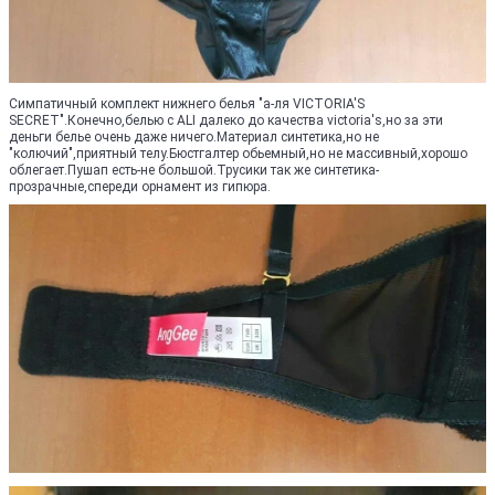
Симпатичный комплект нижнего белья "а-ля VICTORIA'S
SECRET".Конечно,белью с ALI далеко до качества victoria's,но за эти
деньги белье очень даже ничего.Материал синтетика,но не
"колючий",приятный телу.Бюстгалтер обьемный,но не массивный,хорошо
облегает.Пушап есть-не большой.Трусики так же синтетика-
прозрачные,спереди орнамент из гипюра.