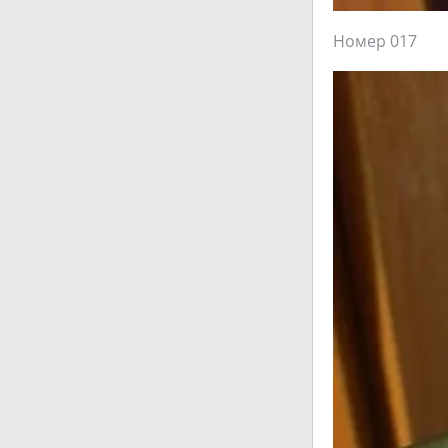
Номер 017