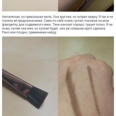
Непонятная, но прикольная кисть. Она круглая, но острая сверху. Я так и не
поняла её предназначения. Сама по себе очень густая, похожая на мою
фаворитку для подвижного века. Тени наносит хорошо, тушует плохо. Я не
знаю, зачем она мне, но пускай будет, она уж слишком круто сделана.
Рано или поздно, применение найду.