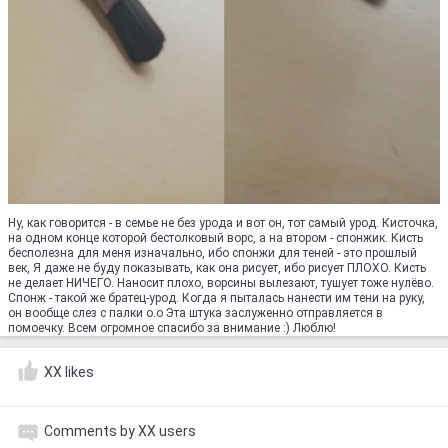
Ну, как говорится - в семье не без урода и вот он, тот самый урод. Кисточка,
на одном конце которой бестолковый ворс, а на втором - спонжик. Кисть
бесполезна для меня изначально, ибо спонжи для теней - это прошлый
век, Я даже не буду показывать, как она рисует, ибо рисует ПЛОХО. Кисть
не делает НИЧЕГО. Наносит плохо, ворсины вылезают, тушует тоже нулёво.
Спонж - такой же братец-урод. Когда я пыталась нанести им тени на руку,
он вообще слез с палки о.о Эта штука заслуженно отправляется в
помоечку. Всем огромное спасибо за внимание :) Люблю!
XX likes
Comments by XX users