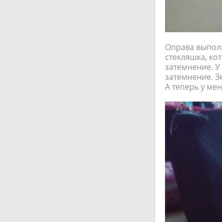
Оправа выполн
стекляшка, ко
затемнение. У
затемнение. З
А теперь у ме