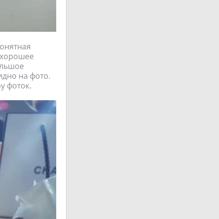
понятная
ь хорошее
ольшое
идно на фото.
у фоток.