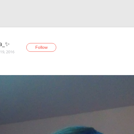
a_✨
Follow
19, 2016