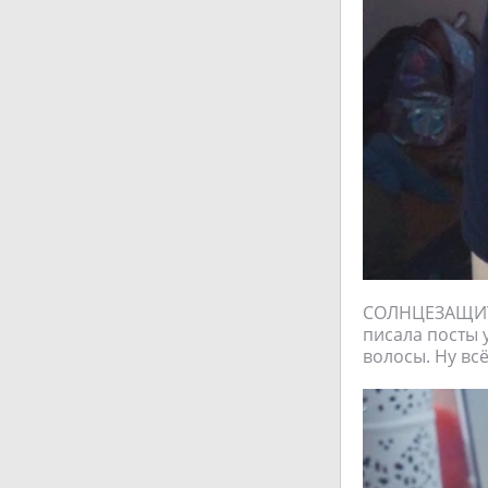
СОЛНЦЕЗАЩИТН
писала посты 
волосы. Ну всё