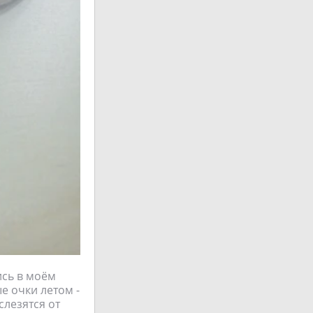
ись в моём
е очки летом -
слезятся от