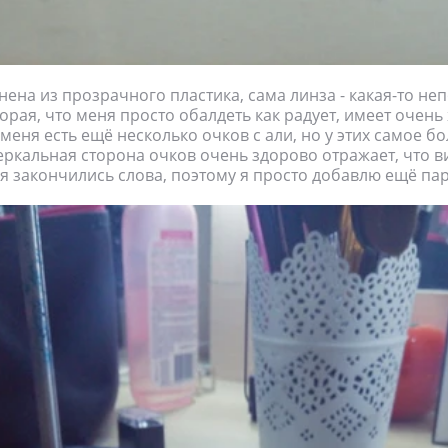
ена из прозрачного пластика, сама линза - какая-то не
торая, что меня просто обалдеть как радует, имеет очен
 меня есть ещё несколько очков с али, но у этих самое б
еркальная сторона очков очень здорово отражает, что в
ня закончились слова, поэтому я просто добавлю ещё пар