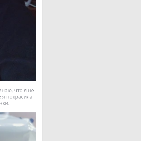
аю, что я не
ё я покрасила
чки.