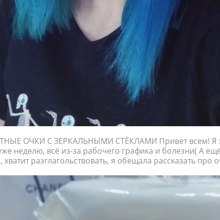
ЫЕ ОЧКИ С ЗЕРКАЛЬНЫМИ СТЁКЛАМИ Привет всем! Я зн
уже неделю, всё из-за рабочего графика и болезни( А ещ
, хватит разглагольствовать, я обещала рассказать про о