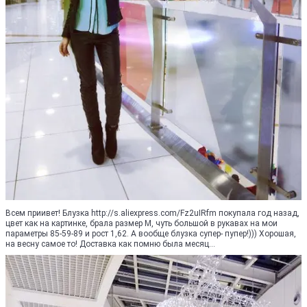
Всем приивет! Блузка http://s.aliexpress.com/Fz2uIRfm покупала год назад,
цвет как на картинке, брала размер М, чуть большой в рукавах на мои
параметры 85-59-89 и рост 1,62. А вообще блузка супер- пупер!))) Хорошая,
на весну самое то! Доставка как помню была месяц...