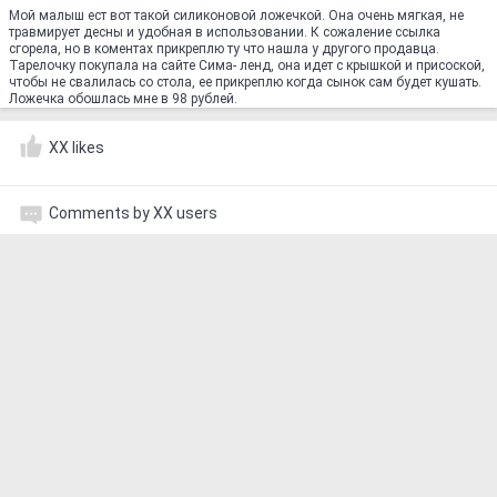
Мой малыш ест вот такой силиконовой ложечкой. Она очень мягкая, не
травмирует десны и удобная в использовании. К сожаление ссылка
сгорела, но в коментах прикреплю ту что нашла у другого продавца.
Тарелочку покупала на сайте Сима- ленд, она идет с крышкой и присоской,
чтобы не свалилась со стола, ее прикреплю когда сынок сам будет кушать.
Ложечка обошлась мне в 98 рублей.
XX likes
Comments by XX users