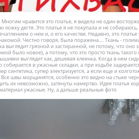
! Многим нравится это платье, я видела не один восторж
ю ложку дегтя. Это платье я не покупала и не собираюсь,
чатлением о нем и, о его качестве. Недавно, это платье 
акомой. Честно говоря, была поражена.... Ткань - голим
ка выглядит грязной и застиранной, не потому, что оно
омой было новое), а потому, что это просто ткань такого 
ышивки выглядит как, дешевая клеенка. Когда в нем сид
о собирается в ужасные складки, а при ходьбе задираетс
ер синтетика, супер электризуется, а если еще и колготок
 Все швы морщинятся, особенно это видно на стыке чер
дить их невозможно, затянуты намертво. Идея платья хо
материал ужасные. Ну, а дальше реальные фото