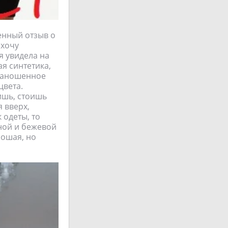
енный отзыв о
 хочу
я увидела на
ая синтетика,
 заношенное
цвета.
ишь, стоишь
я вверх,
 одеты, то
ной и бежевой
рошая, но