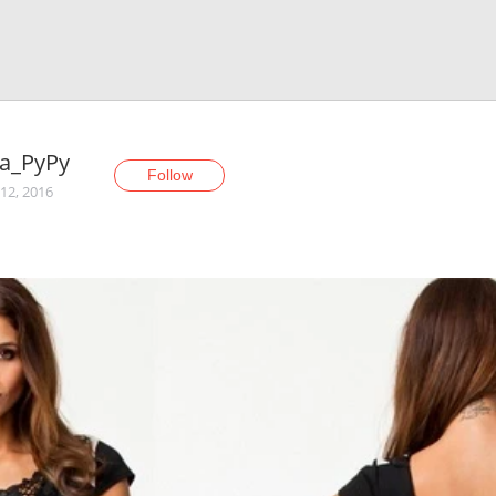
а_РуРу
Follow
12, 2016