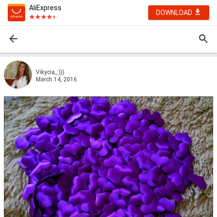
AliExpress
DOWNLOAD
Vikycia_:)))
March 14, 2016