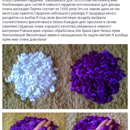
Искусственные сердечки. Заказывала для того,чтобы наполнять ими
бонбоньерки для гостей.И немного сердечек использовала для декора
плана рассадки.Партия состоит из 1000 штук.Это на самом деле не так
много,как кажется.Сердечки небольшого размера.У продавца много
расцветок на выбор.Я под свою фиолетовую свадьбу выбрала
соответственно фиолетовые и белые.Каждый цвет прислали в своем
пакетике.Сердечки очень хорошего качества,объемные и немного
выпуклые.Ровные,края хорошо обработаны,без брака.Цвет белых прям
белоснежный.Фиолетовые яркие и насыщенные.На ощупь мягкие.Я вообще
прям ими очень довольна!