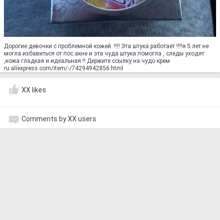
Дорогие девочки с проблемной кожей. !!!! Эта штука работает !!!!я 5 лет не
могла избавиться от пос.акне и эта чуда штука помогла , следы уходят
,кожа гладкая и идеальная !! Держите ссылку на чудо крем
ru.alíexpress.com/item/-/74294942856.html
XX likes
Comments by XX users