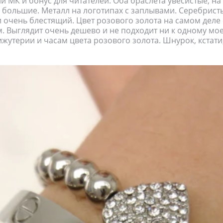
и МК и бонус для читателей. Оба браслета увесистые, на 
м большие. Металл на логотипах с заплывами. Серебрист
очень блестящий. Цвет розового золота на самом деле 
. Выглядит очень дешево и не подходит ни к одному мо
жутерии и часам цвета розового золота. Шнурок, кстати