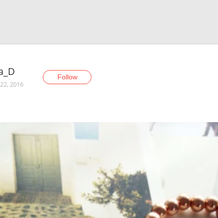
ya_D
Follow
22, 2016