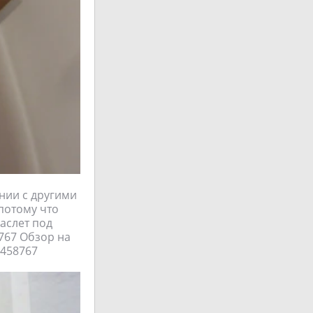
ании с другими
потому что
раслет под
4767 Обзор на
6458767