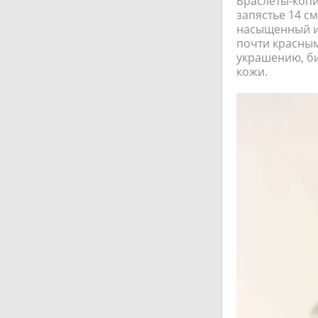
Браслеты-копи
запястье 14 с
насыщенный и 
почти красным
украшению, би
кожи.