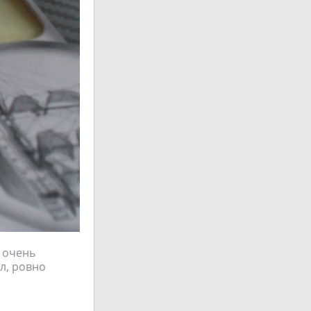
 очень
л, ровно