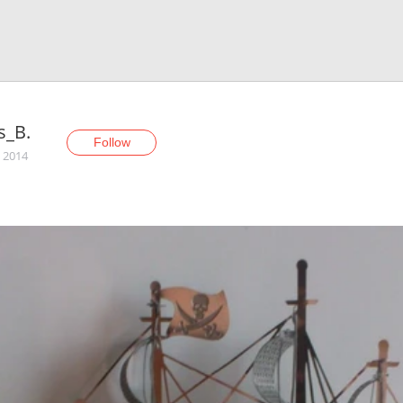
s_B.
Follow
, 2014