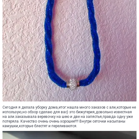
Сегодня я делала уборку дома,итог:нашла много заказов с али,которые не
использую,но обзор сделаю для вас) это бижутерия,довольно известная
на али.заказывала веревочку на шею и две на запястья,правда одну уже
потеряла. Качество очень очень хорошее!!!! Внутри сеточки насыпаны
камушки,которые блестят и переливаются.