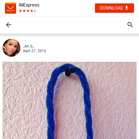
AliExpress
DOWNLOAD
_An.S_
April 27, 2016