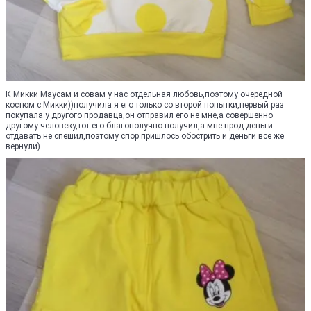
К Микки Маусам и совам у нас отдельная любовь,поэтому очередной
костюм с Микки))получила я его только со второй попытки,первый раз
покупала у другого продавца,он отправил его не мне,а совершенно
другому человеку,тот его благополучно получил,а мне прод деньги
отдавать не спешил,поэтому спор пришлось обострить и деньги все же
вернули)