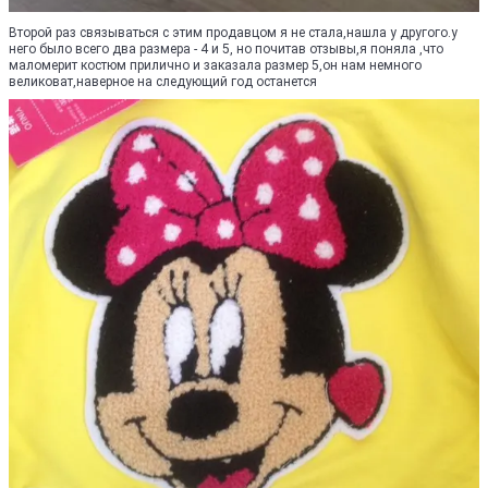
Второй раз связываться с этим продавцом я не стала,нашла у другого.у
него было всего два размера - 4 и 5, но почитав отзывы,я поняла ,что
маломерит костюм прилично и заказала размер 5,он нам немного
великоват,наверное на следующий год останется