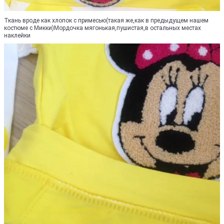
Ткань вроде как хлопок с примесью(такая же,как в предыдущем нашем
костюме с Микки)Мордочка мягонькая,пушистая,в остальных местах
наклейки