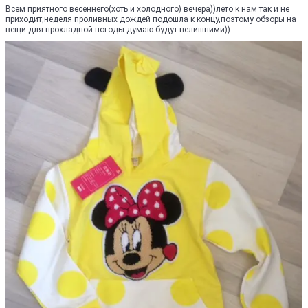
Всем приятного весеннего(хоть и холодного) вечера))лето к нам так и не
приходит,неделя проливных дождей подошла к концу,поэтому обзоры на
вещи для прохладной погоды думаю будут нелишними))