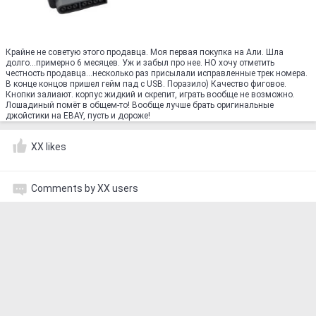
Крайне не советую этого продавца. Моя первая покупка на Али. Шла
долго...примерно 6 месяцев. Уж и забыл про нее. НО хочу отметить
честность продавца...несколько раз присылали исправленные трек номера.
В конце концов пришел гейм пад с USB. Поразило) Качество фиговое.
Кнопки залиают. корпус жидкий и скрепит, играть вообще не возможно.
Лошадиный помёт в общем-то! Вообще лучше брать оригинальные
джойстики на EBAY, пусть и дороже!
XX likes
Comments by XX users