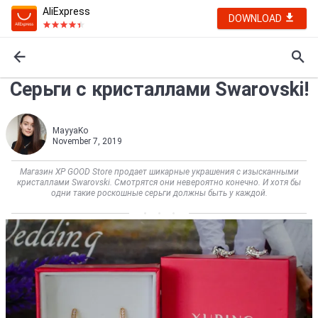
AliExpress
DOWNLOAD
Серьги с кристаллами Swarovski!
MayyaKo
November 7, 2019
Магазин XP GOOD Store продает шикарные украшения с изысканными
кристаллами Swarovski. Смотрятся они невероятно конечно. И хотя бы
одни такие роскошные серьги должны быть у каждой.