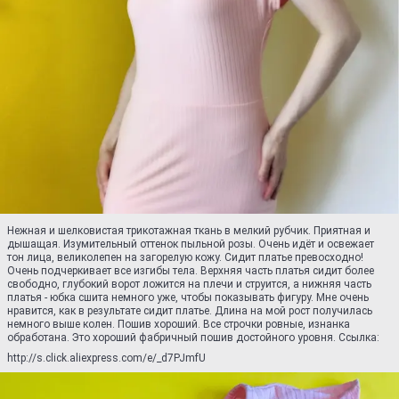
Нежная и шелковистая трикотажная ткань в мелкий рубчик. Приятная и
дышащая. Изумительный оттенок пыльной розы. Очень идёт и освежает
тон лица, великолепен на загорелую кожу. Сидит платье превосходно!
Очень подчеркивает все изгибы тела. Верхняя часть платья сидит более
свободно, глубокий ворот ложится на плечи и струится, а нижняя часть
платья - юбка сшита немного уже, чтобы показывать фигуру. Мне очень
нравится, как в результате сидит платье. Длина на мой рост получилась
немного выше колен. Пошив хороший. Все строчки ровные, изнанка
обработана. Это хороший фабричный пошив достойного уровня. Ссылка:
http://s.click.aliexpress.com/e/_d7PJmfU