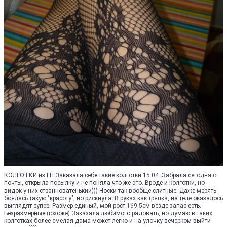
КОЛГОТКИ из ГП Заказала себе такие колготки 15.04. Забрала сегодня с
почты, открыла посылку и не поняла что же это. Вроде и колготки, но
видок у них странноватенький))) Носки так вообще слитные. Даже мерять
боялась такую "красоту", но рискнула. В руках как тряпка, на теле оказалось
выглядят супер. Размер единый, мой рост 169.5см везде запас есть.
Безразмерные похоже) Заказала любимого радовать, но думаю в таких
колготках более смелая дама может легко и на улочку вечерком выйти