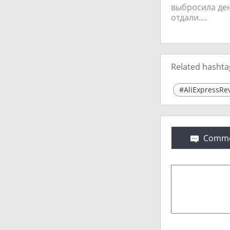
выбросила ден
отдали....
Related hashta
#AliExpressRe
Comme