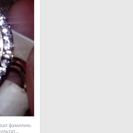
азал фамилию.
льтат...