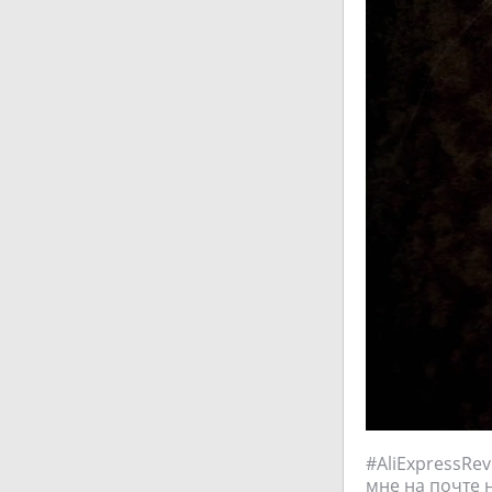
#AliExpressRe
мне на почте н