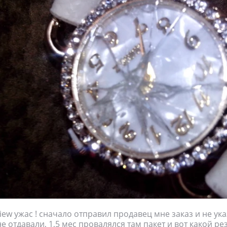
view ужас ! сначало отправил продавец мне заказ и не ук
е отдавали, 1,5 мес провалялся там пакет и вот какой резу