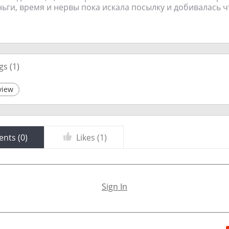
ьги, время и нервы пока искала посылку и добивалась 
gs (
1
)
view
nts (
0
)
Likes (
1
)
Sign In