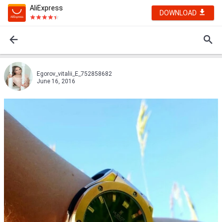
AliExpress
DOWNLOAD
Egorov_vitalii_E_752858682
June 16, 2016