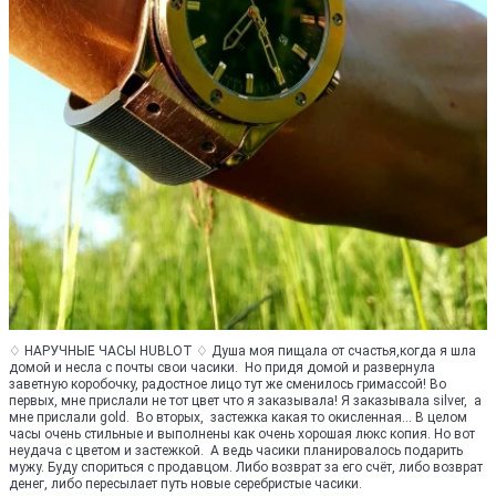
♢ НАРУЧНЫЕ ЧАСЫ HUBLOT ♢ Душа моя пищала от счастья,когда я шла
домой и несла с почты свои часики. Но придя домой и развернула
заветную коробочку, радостное лицо тут же сменилось гримассой! Во
первых, мне прислали не тот цвет что я заказывала! Я заказывала silver, а
мне прислали gold. Во вторых, застежка какая то окисленная... В целом
часы очень стильные и выполнены как очень хорошая люкс копия. Но вот
неудача с цветом и застежкой. А ведь часики планировалось подарить
мужу. Буду спориться с продавцом. Либо возврат за его счёт, либо возврат
денег, либо пересылает путь новые серебристые часики.