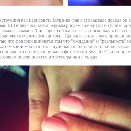
нструкция как нарисовать Мурзика (так я его назвала,правда он 
рый 013 в два слоя,затем чёрным рисуем голову,ухи и сушим...а т
ломалась лампа :'( не горит собака и всё....и поскольку я была н
родолжить сушить фонариком....Дрюкалась я два часа проклиная 
читаю что фонарик виноват,в том что "ожидание" и "реальность" не
....тем концом кисти что с пупочкой я поставила точки белым,о
 я поняла что он не участвовал в фотосессии.Белый 011-и он пр
озовым рисую носятку и треугольники в ушках.