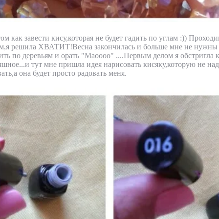
том как завести кису,которая не будет гадить по углам :)) Проходи
м,я решила ХВАТИТ!Весна закончилась и больше мне не нужны
ить по деревьям и орать "Маоооо" ....Первым делом я обстригла 
няшное...и тут мне пришла идея нарисовать кисяку,которую не на
ать,а она будет просто радовать меня.