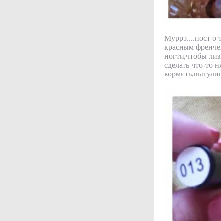
Муррр....пост о 
красным френче
ногти,чтобы лиз
сделать что-то 
кормить,выгулив