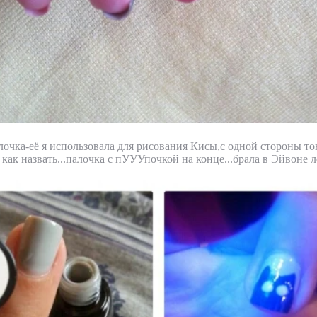
очка-её я использовала для рисования Кисы,с одной стороны тон
 как назвать...палочка с пУУУпочкой на конце...брала в Эйвоне л