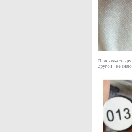
Палочка-ковырял
другой...не знаю