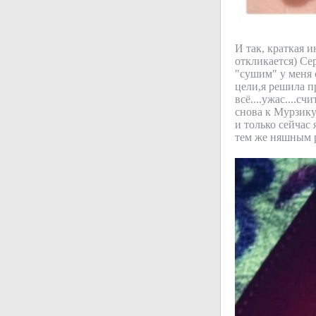
И так, краткая и
откликается) Се
"сушим" у меня с
цели,я решила п
всё....ужас....с
снова к Мурзику
и только сейчас
тем же няшным р