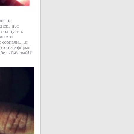
ещё не
еперь про
а пол пути к
всех и
 совпали.....и
н этой же фирмы
ям белый-белый!И