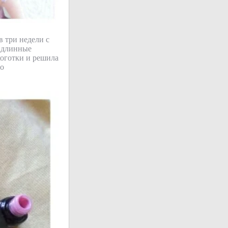
в три недели с
 длинные
коготки и решила
до