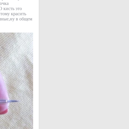
лочка
О кисть это
этому красить
лные,ну в общем