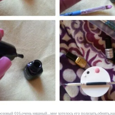
озовый 016,очень няшный...мне хотелось его полизать,обнять,на