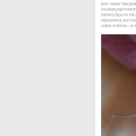
вот такие бредо
полная,противог
пипец,буд-то ей
пришлось кистью
одни плюсы...и 