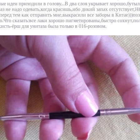
вые идеи приходили в голову...В два слоя укрывает хорошо,буты
аз не надо одевать,когда красишь,ибо дикий запах отсутствует,Н
,перед тем как отправить мне,выкрасили все заборы в Китае)))по
.Что сказать:все лаки хорошо пигметированы,быстро сохнут,по
кисть-ёрш для унитаза была только в 016-розовом.