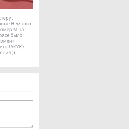
теру ,
ушные Немного
азмер М на
поясе было
 момент
упить ТАКУЮ
ения ))