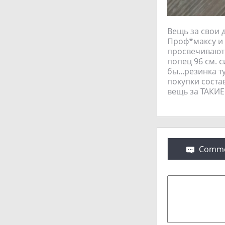
Вещь за свои 
Проф*максу и
просвечивают 
попец 96 см. 
бы...резинка т
покупки состав
вещь за ТАКИЕ 
Comme