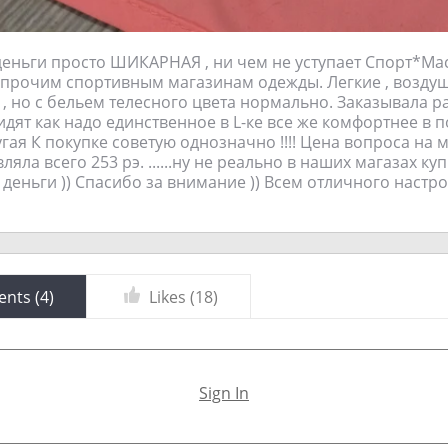
деньги просто ШИКАРНАЯ , ни чем не уступает Спорт*Мас
 прочим спортивным магазинам одежды. Легкие , возд
, но с бельем телесного цвета нормально. Заказывала р
сидят как надо единственное в L-ке все же комфортнее в 
угая К покупке советую однозначно !!!! Цена вопроса на
ляла всего 253 рэ. ......ну не реально в наших магазах к
деньги )) Спасибо за внимание )) Всем отличного настро
nts (
4
)
Likes (
18
)
Sign In