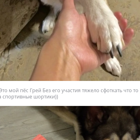
Это мой пёс Грей Без его участия тяжело сфоткать что то 
а спортивные шортики))