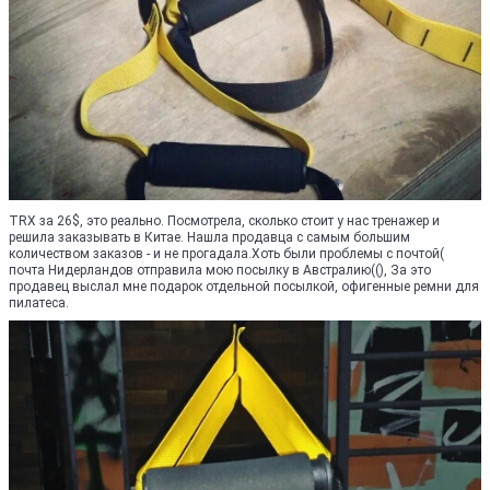
TRX за 26$, это реально. Посмотрела, сколько стоит у нас тренажер и
решила заказывать в Китае. Нашла продавца с самым большим
количеством заказов - и не прогадала.Хоть были проблемы с почтой(
почта Нидерландов отправила мою посылку в Австралию((), За это
продавец выслал мне подарок отдельной посылкой, офигенные ремни для
пилатеса.