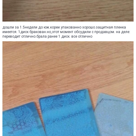
дошли за 1.5недели до юж.кореи.упакованно хорошо.защитная пленка
имеется. 1диск бракован.но,этот момент обсудили с продавцом. на деле:
переводит отлично.брала ранее 1 диск. все отлично