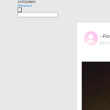
CATEGORIAS
AliExpress
--Fio
July 2,