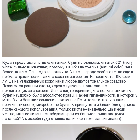
Кушон представлен в двух оттенках. Судя по отзывам, оттенок С21 (ivory
white) сильно высветляет, поэтому я выбрала тон N21 (natural color), тем
более на лето. Тон подошел отлично. У нас в городе особого тепла еще и
не было практически, так что кожа не загорелая. Наносить этот ВВ-крем
лучше на увлажненную кожу, как и любое другое тональное средство.
Ложится он ровным слоем, хорошо тушуется, пользовалась
прилагающимся спонжем. Девчонки, говорившие, что пользовать кистью
будет неудобно, было абсолютно правы. Насчет гигиеничности, в которой у
меня были большие сомнения, скажу так. Если после использования
промывать спонж, микробов не будет. В принципе, я и бьюти блендер мою
после каждого использования, только кисти еженедельно. Да и если
честно, многие ли из вас набирают крем из баночек прилагающейся
лопаткой? А микробы туда с ваших пальчиков тоже запрыгивают))