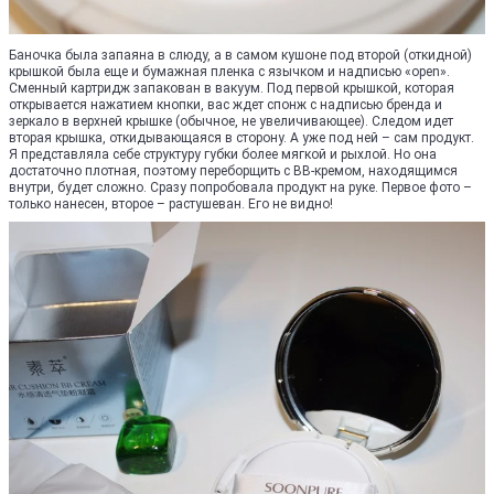
Баночка была запаяна в слюду, а в самом кушоне под второй (откидной)
крышкой была еще и бумажная пленка с язычком и надписью «оpen».
Сменный картридж запакован в вакуум. Под первой крышкой, которая
открывается нажатием кнопки, вас ждет спонж с надписью бренда и
зеркало в верхней крышке (обычное, не увеличивающее). Следом идет
вторая крышка, откидывающаяся в сторону. А уже под ней – сам продукт.
Я представляла себе структуру губки более мягкой и рыхлой. Но она
достаточно плотная, поэтому переборщить с BB-кремом, находящимся
внутри, будет сложно. Сразу попробовала продукт на руке. Первое фото –
только нанесен, второе – растушеван. Его не видно!