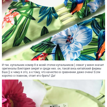
И так..купальник номер 8 в моей стопке купальников:) лежат у меня значит
оригиналы Виктория сикрет и среди них..он, такой весь китайский фирмы
Вша:)) к чему я это, а к тому, что качество в сравнении даже очень! Если
коротко о главном, стоит его брать? Да!