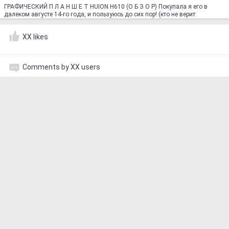
ГРАФИЧЕСКИЙ П Л А Н Ш Е Т HUION H610 (О Б З О Р) Покупала я его в
далеком августе 14-го года, и пользуюсь до сих пор! (кто не верит:
XX likes
Comments by XX users