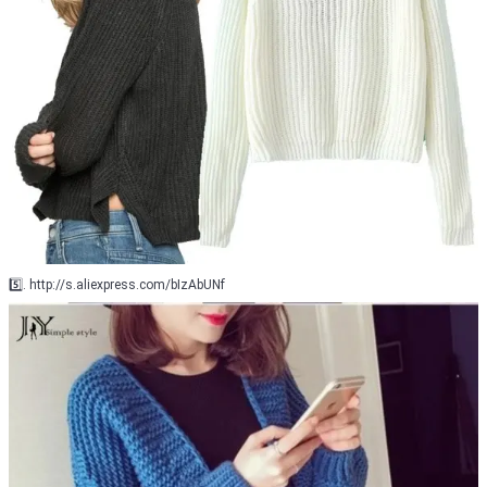
5️⃣. http://s.aliexpress.com/bIzAbUNf