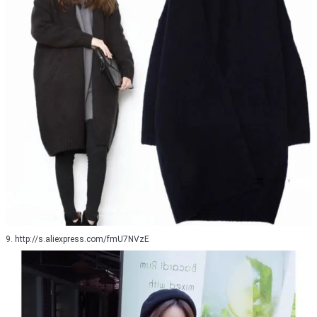
9. http://s.aliexpress.com/fmU7NVzE