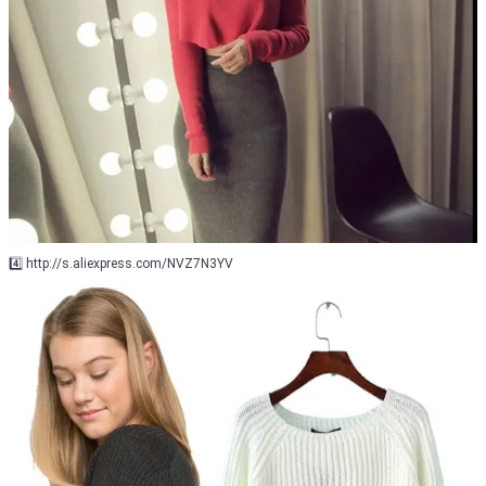
4️⃣ http://s.aliexpress.com/NVZ7N3YV