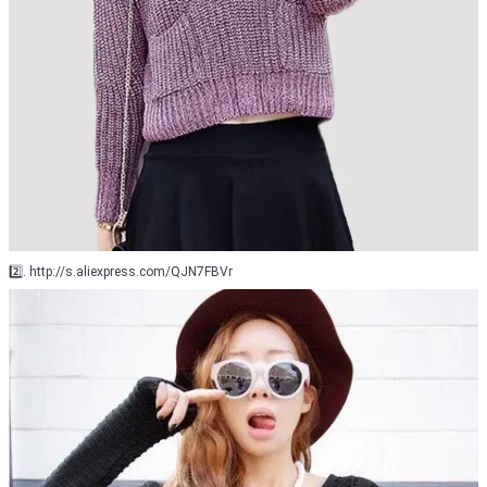
2️⃣. http://s.aliexpress.com/QJN7FBVr