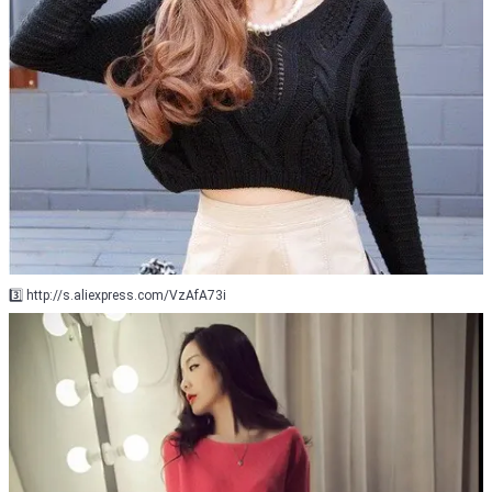
3️⃣ http://s.aliexpress.com/VzAfA73i