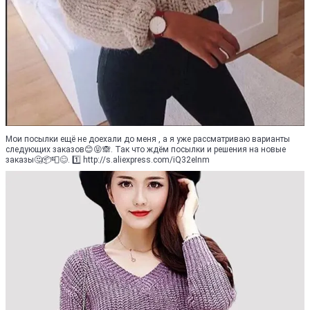
Мои посылки ещё не доехали до меня , а я уже рассматриваю варианты
следующих заказов😊😝🙈. Так что ждём посылки и решения на новые
заказы🤔📦📮😊. 1️⃣ http://s.aliexpress.com/iQ32eInm