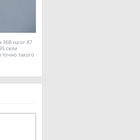
 36В на ог 87
95 сели
и точно такого