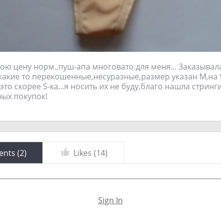
вою цену норм.,пуш-апа многовато для меня... Заказывала
 какие то перекошенные,несуразные,размер указан М,на 
то скорее S-ка...я носить их не буду,благо нашла стринг
ных покупок!
nts (
2
)
Likes (
14
)
Sign In