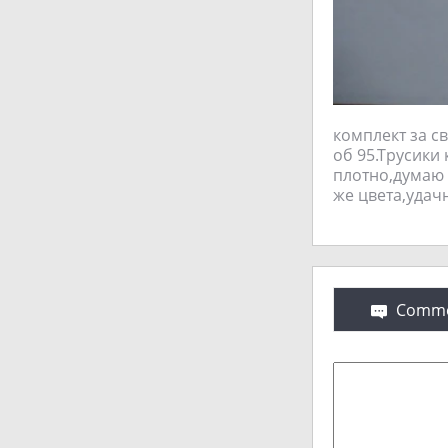
комплект за с
об 95.Трусики
плотно,думаю э
же цвета,удач
Comme